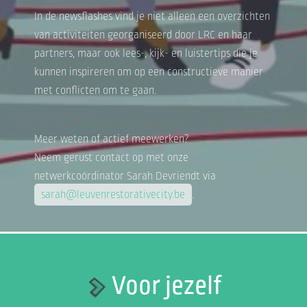
In de newsflashes vind je niet alleen een overzichten
van activiteiten georganiseerd door LRC en haar
partners, maar ook lees-, kijk- en luistertips die je
kunnen inspireren om op een constructieve manier
met conflicten om te gaan.
Meer weten of actief meewerken?
Neem gerust contact op met onze
netwerkcoördinator Sarah Devriendt via
sarah@leuvenrestorativecity.be
.
Voor jezelf