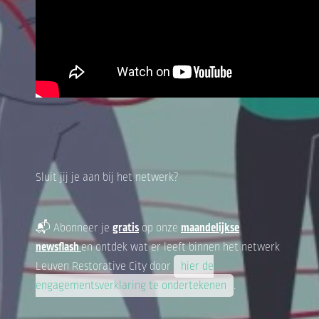
Sluit jij je aan bij het netwerk?
📬 Abonneer je
gratis
op onze
maandelijkse
newsflash
en ontdek wat er leeft binnen het netwerk
Leuven Restorative City door
hier de
engagementsverklaring te ondertekenen
.