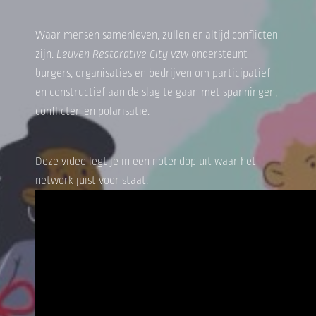
Waar mensen samenleven, zullen er altijd conflicten
zijn.
Leuven Restorative City vzw
ondersteunt
burgers, organisaties en bedrijven om participatief
en constructief aan de slag te gaan met spanningen,
conflicten en polarisatie.
Deze video legt je in een notendop uit waar het
netwerk juist voor staat.