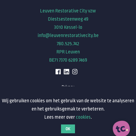
Leuven Restorative City vzw
Diestsesteenweg 49
3010 Kessel-lo
info@leuvenrestorativecity.be
780.525.742
RPR Leuven
BE71 7370 6289 7469
Privacy
Met steun van stad Leuven.
Wij gebruiken cookies om het gebruik van de website te analyseren
en het gebruiksgemak te verbeteren.
Met dank aan Iwona Pom voor de tekeningen
Lees meer over
cookies
.
en foto’s.
OK