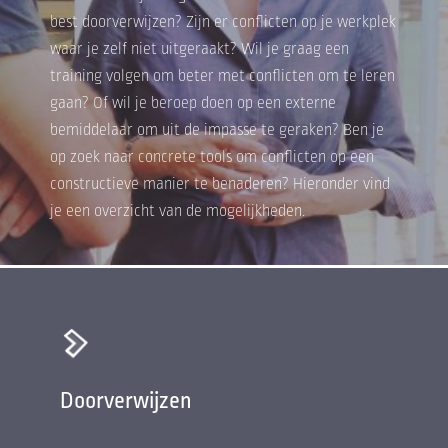
best doorverwijzen? Zijn er conflicten op je werkplek
waar je zelf niet uitgeraakt? Wil je graag een
training volgen om beter met conflicten om te leren
gaan? Of wil je beroep doen op een externe
bemiddelaar om uit de impasse te geraken? Ben je
op zoek naar concrete tools om conflicten op een
constructieve manier te benaderen? Hieronder vind
je een overzicht van de mogelijkheden.
Doorverwijzen