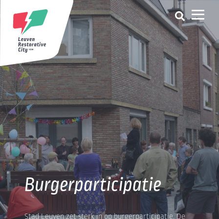
Burgerparticipatie
Stad Leuven zet sterk in op burgerparticipatie. De