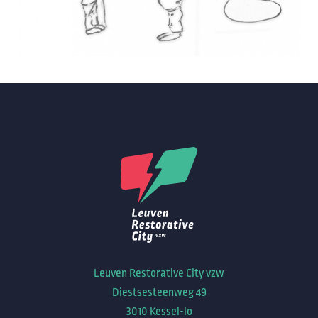
Leuven Restorative City vzw
Diestsesteenweg 49
3010 Kessel-lo