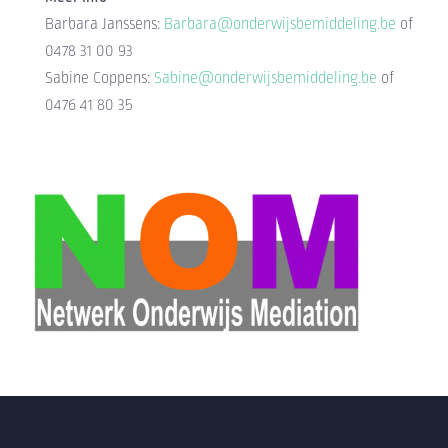
Barbara Janssens:
Barbara@onderwijsbemiddeling.be
of
0478 31 00 93
Sabine Coppens:
Sabine@onderwijsbemiddeling.be
of
0476 41 80 35