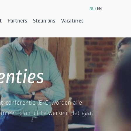
NL
EN
t
Partners
Steun ons
Vacatures
enties
t-conferentie (EKC) worden alle
m een plan uit te werken. Het gaat