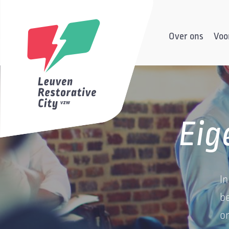
Over ons
Voor
Eig
I
b
om