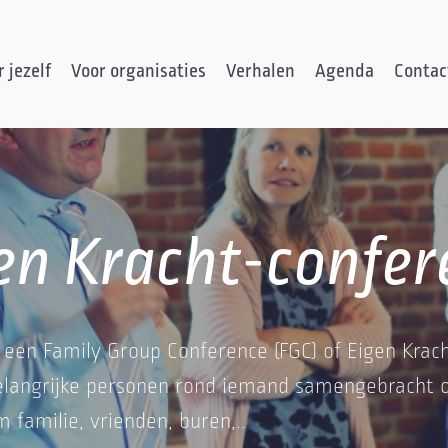
 jezelf
Voor organisaties
Verhalen
Agenda
Contac
en Kracht-confer
n een Family Group Conference (FGC) of Eigen Krach
elangrijke personen rond iemand samengebracht o
 familie, vrienden, buren,..