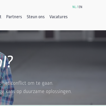
NL
EN
t
Partners
Steun ons
Vacatures
ol?
 het conflict om te gaan.
ge kans op duurzame oplossingen.