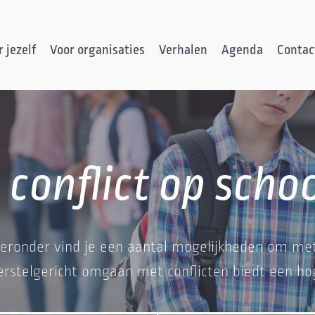
 jezelf
Voor organisaties
Verhalen
Agenda
Contac
 conflict op scho
ieronder vind je een aantal mogelijkheden om met
erstelgericht omgaan met conflicten biedt een ho