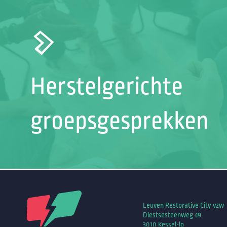
Herstelgerichte
groepsgesprekken
Leuven Restorative City vzw
Diestsesteenweg 49
3010 Kessel-lo