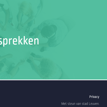
esprekken
Privacy
Met steun van stad Leuven.